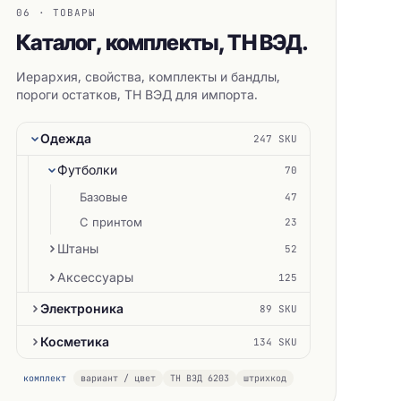
06 · ТОВАРЫ
Каталог, комплекты, ТН ВЭД.
Иерархия, свойства, комплекты и бандлы,
пороги остатков, ТН ВЭД для импорта.
Одежда
247 SKU
Футболки
70
Базовые
47
С принтом
23
Штаны
52
Аксессуары
125
Электроника
89 SKU
Косметика
134 SKU
комплект
вариант / цвет
ТН ВЭД 6203
штрихкод