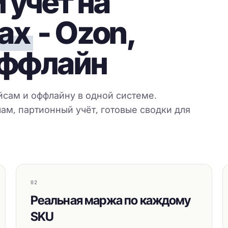
 учёт на
ах
- Ozon,
 оффлайн
йсам и оффлайну в одной системе.
ам, партионный учёт, готовые сводки для
02
Реальная маржа по каждому
SKU