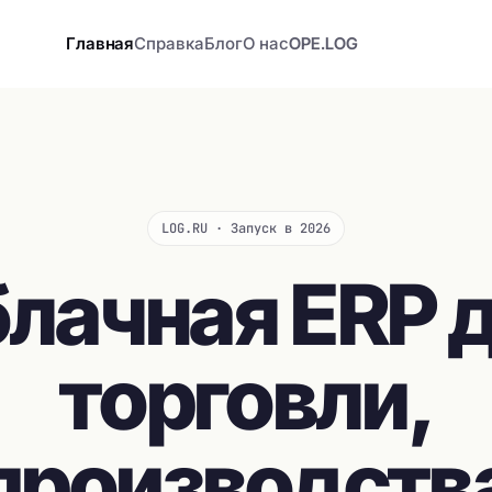
Главная
Справка
Блог
О нас
OPE.LOG
LOG.RU · Запуск в 2026
лачная ERP 
торговли,
производств