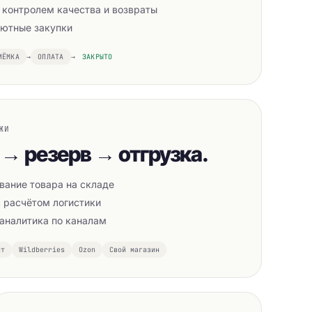
 контролем качества и возвраты
лютные закупки
ИЁМКА
→
ОПЛАТА
→
ЗАКРЫТО
ЖИ
 → резерв → отгрузка.
вание товара на складе
с расчётом логистики
 аналитика по каналам
пт
Wildberries
Ozon
Свой магазин