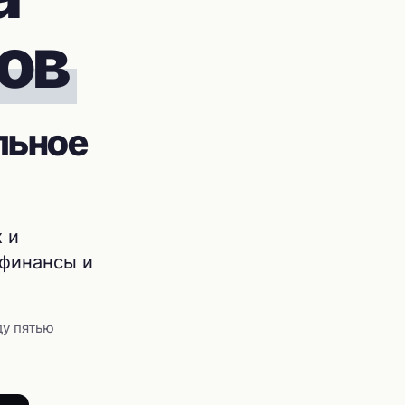
ов
льное
 и
 финансы и
ду пятью