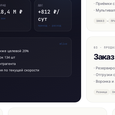
· Приёмки с
КЛАД
ДДС
· Мультива
18,4 М ₽
+812 ₽/
сут
 зон
ЗАКАЗ
→
ПР
приход − расход
live
03 · ПРОДА
ниже целевой 20%
Заказ
ок 134 шт
онтрагента
· Резервиро
ня по текущей скорости
· Отгрузки 
· Воронка и
Розница
О