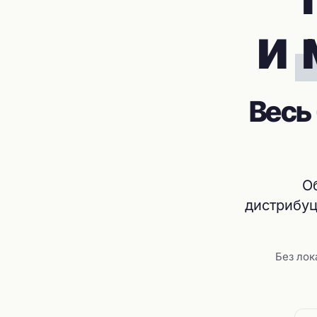
и
Весь
О
дистрибуц
Без лок