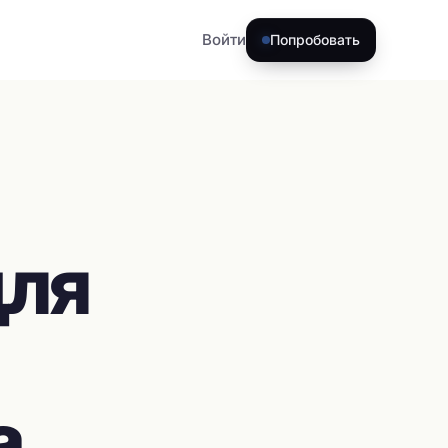
Войти
Попробовать
для
а