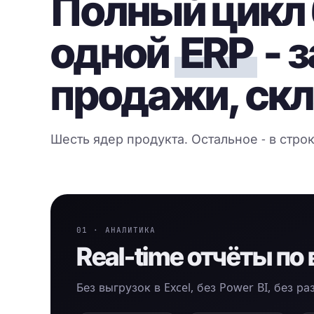
Полный цикл 
одной
ERP
- 
продажи, ск
Шесть ядер продукта. Остальное - в строк
01 · АНАЛИТИКА
Real-time отчёты по
Без выгрузок в Excel, без Power BI, без р