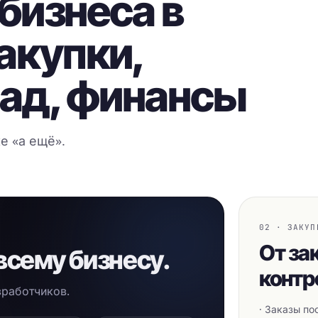
бизнеса в
закупки,
лад, финансы
е «а ещё».
02 · ЗАКУП
От за
 всему бизнесу.
контр
азработчиков.
· Заказы п