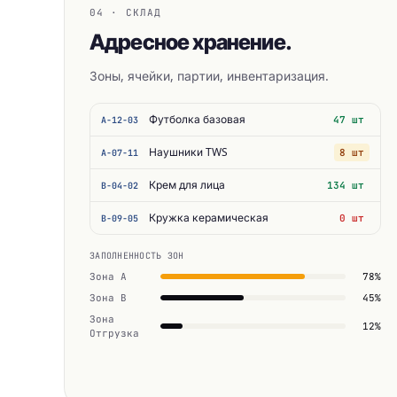
04 · СКЛАД
Адресное хранение.
Зоны, ячейки, партии, инвентаризация.
Футболка базовая
47 шт
A-12-03
Наушники TWS
8 шт
A-07-11
Крем для лица
134 шт
B-04-02
Кружка керамическая
0 шт
B-09-05
ЗАПОЛНЕННОСТЬ ЗОН
Зона A
78%
Зона B
45%
Зона
12%
Отгрузка