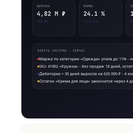
ВЫРУЧКА
МАРЖА
С
4,82 М ₽
24.1 %
+12.4%
+2.3 п.п.
8
АЛЕРТЫ СИСТЕМЫ · СЕЙЧАС
Маржа по категории «Одежда» упала до 11% - 
SKU 41902 «Кружка» - без продаж 18 дней, остат
Дебиторка > 30 дней выросла на 620 000 ₽ - 4 к
Остаток «Крема для лица» закончится через 4 д