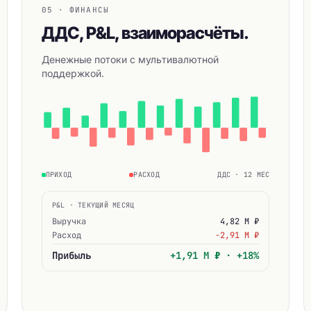
05 · ФИНАНСЫ
ДДС, P&L, взаиморасчёты.
Денежные потоки с мультивалютной
поддержкой.
ПРИХОД
РАСХОД
ДДС · 12 МЕС
P&L · ТЕКУЩИЙ МЕСЯЦ
Выручка
4,82 М ₽
Расход
−2,91 М ₽
Прибыль
+1,91 М ₽ · +18%